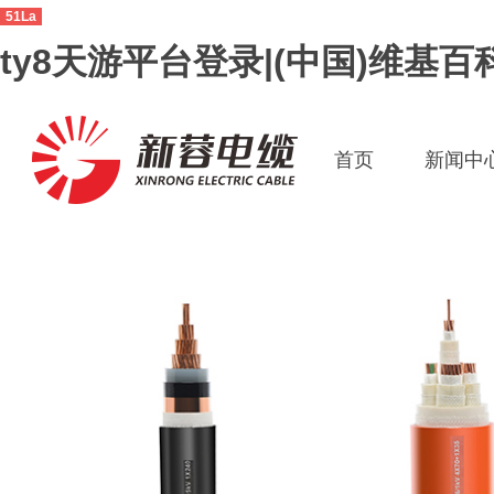
51La
ty8天游平台登录|(中国)维基百科-A
首页
新闻中