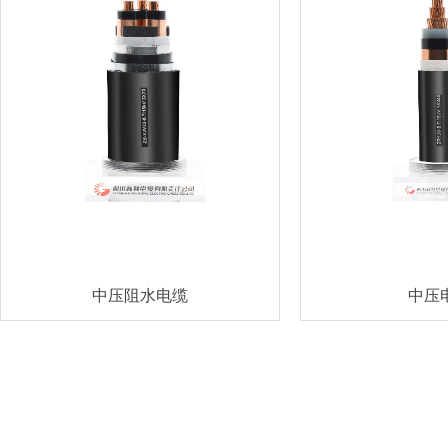
中压阻水电缆
中压